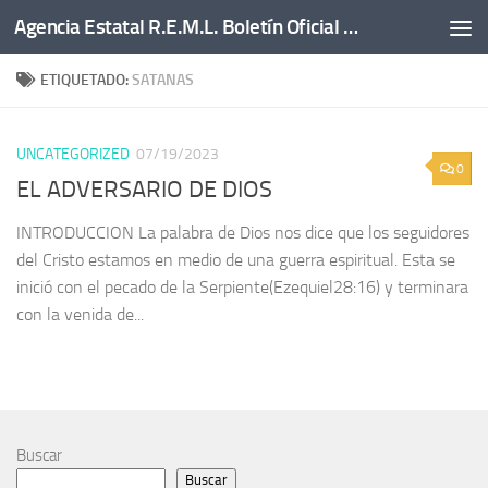
Agencia Estatal R.E.M.L. Boletín Oficial del Estado.
Saltar al contenido
ETIQUETADO:
SATANAS
UNCATEGORIZED
07/19/2023
0
EL ADVERSARIO DE DIOS
INTRODUCCION La palabra de Dios nos dice que los seguidores
del Cristo estamos en medio de una guerra espiritual. Esta se
inició con el pecado de la Serpiente(Ezequiel28:16) y terminara
con la venida de...
Buscar
Buscar