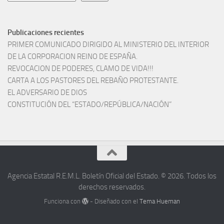
Publicaciones recientes
PRIMER COMUNICADO DIRIGIDO AL MINISTERIO DEL INTERIOR
DE LA CORPORACION REINO DE ESPAÑA.
REVOCACION DE PODERES, CLAMO DE VIDA!!!
CARTA A LOS PASTORES DEL REBAÑO PROTESTANTE.
EL ADVERSARIO DE DIOS
CONSTITUCIÓN DEL “ESTADO/REPÚBLICA/NACIÓN”
Agencia Estatal R.E.M.L. Boletín Oficial del Estado. © 2026. Todos los
derechos reservados.
Funciona con
- Diseñado con el
Tema Hueman