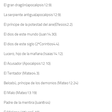
El gran dragón(apocalipsis12:9).
La serpiente antigua(apocalipsis12:9).
El príncipe de la potestad del aire(Efesios2:2).
El dios de este mundo (Juan14:30).
El dios de este siglo (2ªCorintios4:4).
Lucero, hijo de la mañana (Isaias14:12).
El Acusador (Apocalipsis12:10).
El Tentador (Mateo4:3).
Belcebú, príncipe de los demonios (Mateo12:24)
El Malo (Mateo13:19)
Padre de la mentira (Juan8:44)