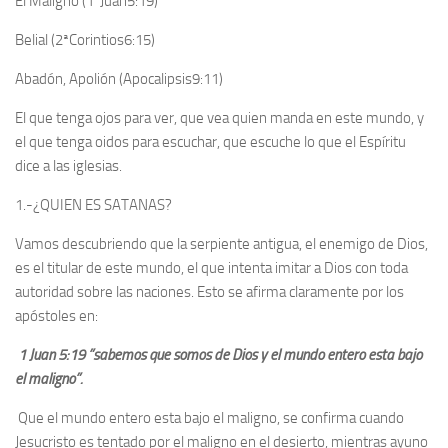
El Maligno (1ªJuan5:19)
Belial (2ªCorintios6:15)
Abadón, Apolión (Apocalipsis9:11)
El que tenga ojos para ver, que vea quien manda en este mundo, y
el que tenga oidos para escuchar, que escuche lo que el Espíritu
dice a las iglesias.
1.-¿QUIEN ES SATANAS?
Vamos descubriendo que la serpiente antigua, el enemigo de Dios,
es el titular de este mundo, el que intenta imitar a Dios con toda
autoridad sobre las naciones. Esto se afirma claramente por los
apóstoles en:
1 Juan 5:19 ”sabemos que somos de Dios y el mundo entero esta bajo
el maligno”.
Que el mundo entero esta bajo el maligno, se confirma cuando
Jesucristo es tentado por el maligno en el desierto, mientras ayuno