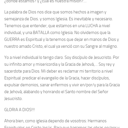
¿dónde estamos? y ¿cuál es nuestra misión?…
La palabra de Dios nos dice que somos hechos a imagen y
semejanza de Dios. y somos Iglesia. Es inevitable y necesario.
Tenemos que entender, que estamos en una LUCHA a nivel
individual, y una BATALLA como Iglesia. No olvidemos que la
GUERRA es Espiritual y la tenemos que dejar en manos de Dios y
nuestro amado Cristo, el cual ya venció con su Sangre al maligno.
Yo a nivel individual lo tengo claro. Soy discípulo de Jesucristo. Por
su infinito amor y misericordia y la Gracia de Jehová,… Soy rey y
sacerdote para Dios. Mi deber es reclamar mi territorio a nivel
Espiritual: predicar el evangelio de la Gracia, hacer discípulos,
expulsar demonios, sanar enfermos y vivir en/por/y para la Gracia
de Jehová, alabando y honrando el Santo nombre del Señor
Jesucristo.
GLORIA A DIOS!!!
Ahora bien, como iglesia dependo de vosotros: Hermanos
Espirituales en Cristo Jesús. Para que hagamos las obras en/por y