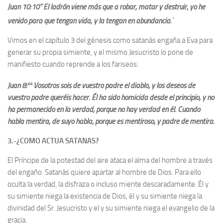
Juan 10:10” El ladrón viene más que a robar, matar y destruir; yo he
“
venido para que tengan vida, y la tengan en abundancia.
Vimos en el capítulo 3 del génesis como satanás engaña a Eva para
generar su propia simiente, y el mismo Jesucristo lo pone de
manifiesto cuando reprende a los fariseos:
44
Juan 8:
Vosotros sois de vuestro padre el diablo, y los deseos de
vuestro padre queréis hacer. Él ha sido homicida desde el principio, y no
ha permanecido en la verdad, porque no hay verdad en él. Cuando
habla mentira, de suyo habla; porque es mentiroso, y padre de mentira.
3.-¿COMO ACTUA SATANAS?
El Príncipe de la potestad del aire ataca el alma del hombre a través
del engaño. Satanás quiere apartar al hombre de Dios. Para ello
oculta la verdad, la disfraza o incluso miente descaradamente. Él y
su simiente niega la existencia de Dios, él y su simiente niega la
divinidad del Sr. Jesucristo y el y su simiente niega el evangelio de la
gracia.