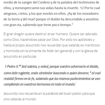
medio de la sangre del Cordero y de la palabra del testimonio de
ellos, y menospreciaron sus vidas hasta la muerte. 12 Por lo cual
alegraos, cielos, y los que moráis en ellos. ¡Ay de los moradores
de la tierra y del mar! porque el diablo ha descendido a vosotros
con gran ira, sabiendo que tiene poco tiempo.”
El gran dragón quiere destruir al ser humano. Quiere ser adorado
como Dios, haciéndose pasar por Dios. Por esto los apóstoles y
hasta el propio Jesucristo nos recuerdan que satanás es mentiroso
y homicida con la simiente de Adán (en general) y con la iglesia de
Jesucristo en particular:
8
1 Pedro 5:”
Sed sobrios, y velad; porque vuestro adversario el diablo,
9
como león rugiente, anda alrededor buscando a quien devorar;
al cual
resistid firmes en la fe, sabiendo que los mismos padecimientos se van
cumpliendo en vuestros hermanos en todo el mundo.
”
Jesucristo nos recuerda en la parábola del buen pastor para que
vino satanás al mundo: