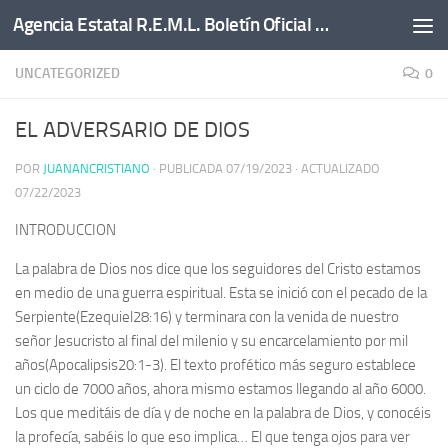
Agencia Estatal R.E.M.L. Boletín Oficial del Estado.
Saltar al contenido
UNCATEGORIZED
0
EL ADVERSARIO DE DIOS
POR
JUANANCRISTIANO
· PUBLICADA
07/19/2023
· ACTUALIZADO
07/22/2023
INTRODUCCION
La palabra de Dios nos dice que los seguidores del Cristo estamos
en medio de una guerra espiritual. Esta se inició con el pecado de la
Serpiente(Ezequiel28:16) y terminara con la venida de nuestro
señor Jesucristo al final del milenio y su encarcelamiento por mil
años(Apocalipsis20:1-3). El texto profético más seguro establece
un ciclo de 7000 años, ahora mismo estamos llegando al año 6000.
Los que meditáis de día y de noche en la palabra de Dios, y conocéis
la profecía, sabéis lo que eso implica… El que tenga ojos para ver