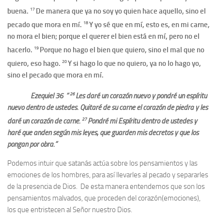
17
buena.
De manera que ya no soy yo quien hace aquello, sino el
18
pecado que mora en mí.
Y yo sé que en mí, esto es, en mi carne,
no mora el bien; porque el querer el bien está en mí, pero no el
19
hacerlo.
Porque no hago el bien que quiero, sino el mal que no
20
quiero, eso hago.
Y si hago lo que no quiero, ya no lo hago yo,
sino el pecado que mora en mí.
26
Ezequiel 36 “
Les daré un corazón nuevo y pondré un espíritu
nuevo dentro de ustedes. Quitaré de su carne el corazón de piedra y les
27
daré un corazón de carne.
Pondré mi Espíritu dentro de ustedes y
haré que anden según mis leyes, que guarden mis decretos y que los
pongan por obra.”
Podemos intuir que satanás actúa sobre los pensamientos y las
emociones de los hombres, para así llevarles al pecado y separarles
de la presencia de Dios. De esta manera entendemos que son los
pensamientos malvados, que proceden del corazón(emociones),
los que entristecen al Señor nuestro Dios.