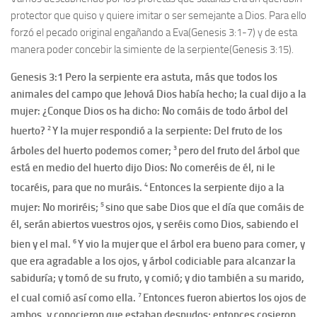
protector que quiso y quiere imitar o ser semejante a Dios. Para ello
forzó el pecado original engañando a Eva(Genesis 3:1-7) y de esta
manera poder concebir la simiente de la serpiente(Genesis 3:15).
Genesis 3:1 Pero la serpiente era astuta, más que todos los
animales del campo que Jehová Dios había hecho; la cual dijo a la
mujer: ¿Conque Dios os ha dicho: No comáis de todo árbol del
2
huerto?
Y la mujer respondió a la serpiente: Del fruto de los
3
árboles del huerto podemos comer;
pero del fruto del árbol que
está en medio del huerto dijo Dios: No comeréis de él, ni le
4
tocaréis, para que no muráis.
Entonces la serpiente dijo a la
5
mujer: No moriréis;
sino que sabe Dios que el día que comáis de
él, serán abiertos vuestros ojos, y seréis como Dios, sabiendo el
6
bien y el mal.
Y vio la mujer que el árbol era bueno para comer, y
que era agradable a los ojos, y árbol codiciable para alcanzar la
sabiduría; y tomó de su fruto, y comió; y dio también a su marido,
7
el cual comió así como ella.
Entonces fueron abiertos los ojos de
ambos, y conocieron que estaban desnudos; entonces cosieron