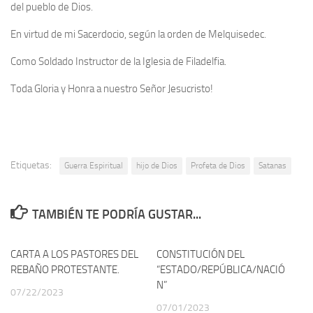
del pueblo de Dios.
En virtud de mi Sacerdocio, según la orden de Melquisedec.
Como Soldado Instructor de la Iglesia de Filadelfia.
Toda Gloria y Honra a nuestro Señor Jesucristo!
Etiquetas:
Guerra Espiritual
hijo de Dios
Profeta de Dios
Satanas
TAMBIÉN TE PODRÍA GUSTAR...
CARTA A LOS PASTORES DEL
0
CONSTITUCIÓN DEL
0
REBAÑO PROTESTANTE.
“ESTADO/REPÚBLICA/NACIÓ
N”
07/22/2023
07/01/2023