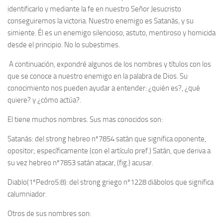
identificarlo y mediante la fe en nuestro Señor Jesucristo
conseguiremos la victoria. Nuestro enemigo es Satanás, y su
simiente. Él es un enemigo silencioso, astuto, mentiroso y homicida
desde el principio. No lo subestimes.
A continuación, expondré algunos de los nombres y títulos con los
que se conoce a nuestro enemigo en la palabra de Dios. Su
conocimiento nos pueden ayudar a entender: ¿quién es?, ¿qué
quiere? y ¿cómo actúa?.
El tiene muchos nombres. Sus mas conocidos son:
Satanás: del strong hebreo nº7854 satán que significa oponente,
opositor; específicamente (con el artículo pref.) Satán, que deriva a
su vez hebreo nº7853 satán atacar, (fig.) acusar.
Diablo(1ºPedro5:8): del strong griego nº1228 diábolos que significa
calumniador.
Otros de sus nombres son: