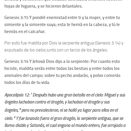
hojas de higuera, y se hicieron delantales.
Genesis 3:15
Y pondré enemistad entre ti y la mujer, y entre tu
simiente y la simiente suya; esta te herirá en la cabeza, y tú le
herirás en el calcañar.
Por esto fue maldita por Dios la serpiente antigua (Genesis 3:14) y
expulsado de los cielos junto con un tercio de los ángeles:
Genesis 3:14 Y Jehová Dios dijo a la serpiente: Por cuanto esto
hiciste, maldita serás entre todas las bestias y entre todos los
animales del campo; sobre tu pecho andarás, y polvo comerás
todos los días de tu vida.
7
Apocalipsis 12:
Después hubo una gran batalla en el cielo: Miguel y sus
ángeles luchaban contra el dragón; y luchaban el dragón y sus
8
ángeles;
pero no prevalecieron, ni se halló ya lugar para ellos en el
9
cielo.
Y fue lanzado fuera el gran dragón, la serpiente
antigua, que se
llama diablo y Satanás, el cual engaña al mundo entero; fue arrojado a