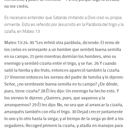
no me creéis.
Es necesario entender que Satanás imitando a Dios creó su propia
simiente. Esto es referido por Jesucristo en la Parábola del trigo y la
cizaña, en Mateo 13.
Mateo 13:24-30 ”Les refirió otra parábola, diciendo: El reino de
los cielos es semejante a un hombre que sembró buena semilla
en su campo; 25 pero mientras dormían los hombres, vino su
enemigo y sembró cizaña entre el trigo, y se fue. 26 Y cuando
salió la hierba y dio fruto, entonces apareció también la cizaña.
27 Vinieron entonces los siervos del padre de familia y le dijeron:
Señor, ¿no sembraste buena semilla en tu campo? ¿De dónde,
pues, tiene cizaña? 28 Él les dijo: Un enemigo ha hecho esto. Y
los siervos le dijeron: ¿Quieres, pues, que vayamos y la
arranquemos? 29 Él les dijo: No, no sea que al arrancar la cizaña,
arranquéis también con ella el trigo. 30 Dejad crecer juntamente
lo uno y lo otro hasta la siega; y al tiempo de la siega yo diré a los
segadores: Recoged primero la cizaña, y atadla en manojos para