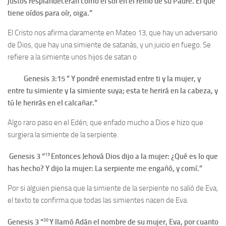
justos resplandecerán como el sol en el reino de su Padre. El que
tiene oídos para oír, oiga.”
El Cristo nos afirma claramente en Mateo 13, que hay un adversario
de Dios, que hay una simiente de satanás, y un juicio en fuego. Se
refiere a la simiente unos hijos de satan o
Genesis 3:15 ” Y pondré enemistad entre ti y la mujer, y
entre tu simiente y la simiente suya; esta te herirá en la cabeza, y
tú le herirás en el calcañar.”
Algo raro paso en el Edén, que enfado mucho a Dios e hizo que
surgiera la simiente de la serpiente.
13
Genesis 3 “
Entonces Jehová Dios dijo a la mujer: ¿Qué es lo que
has hecho? Y dijo la mujer: La serpiente me engañó, y comí.”
Por si alguien piensa que la simiente de la serpiente no salió de Eva,
el texto te confirma que todas las simientes nacen de Eva.
20
Genesis 3
“
Y llamó Adán el nombre de su mujer, Eva, por cuanto