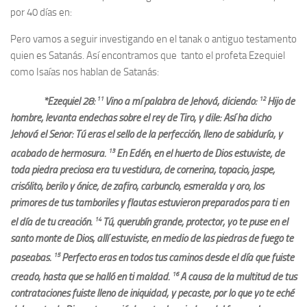
por 40 días en:
Pero vamos a seguir investigando en el tanak o antiguo testamento
quien es Satanás. Así encontramos que tanto el profeta Ezequiel
como Isaías nos hablan de Satanás:
11
12
*Ezequiel 28:
Vino a mí palabra de Jehová, diciendo:
Hijo de
hombre, levanta endechas sobre el rey de Tiro, y dile: Así ha dicho
Jehová el Señor: Tú eras el sello de la perfección, lleno de sabiduría, y
13
acabado de hermosura.
En Edén, en el huerto de Dios estuviste; de
toda piedra preciosa era tu vestidura; de cornerina, topacio, jaspe,
crisólito, berilo y ónice; de zafiro, carbunclo, esmeralda y oro; los
primores de tus tamboriles y flautas estuvieron preparados para ti en
14
el día de tu creación.
Tú, querubín grande, protector, yo te puse en el
santo monte de Dios, allí estuviste; en medio de las piedras de fuego te
15
paseabas.
Perfecto eras en todos tus caminos desde el día que fuiste
16
creado, hasta que se halló en ti maldad.
A causa de la multitud de tus
contrataciones fuiste lleno de iniquidad, y pecaste; por lo que yo te eché