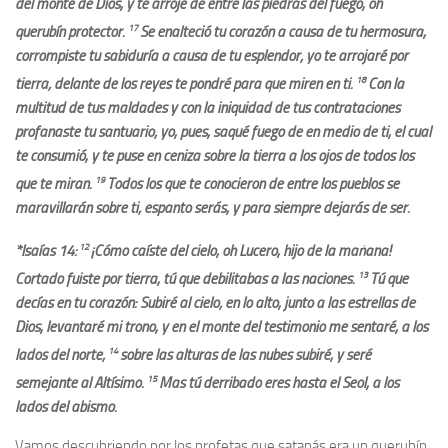
del monte de Dios, y te arrojé de entre las piedras del fuego, oh
17
querubín protector.
Se enalteció tu corazón a causa de tu hermosura,
corrompiste tu sabiduría a causa de tu esplendor; yo te arrojaré por
18
tierra; delante de los reyes te pondré para que miren en ti.
Con la
multitud de tus maldades y con la iniquidad de tus contrataciones
profanaste tu santuario; yo, pues, saqué fuego de en medio de ti, el cual
te consumió, y te puse en ceniza sobre la tierra a los ojos de todos los
19
que te miran.
Todos los que te conocieron de entre los pueblos se
maravillarán sobre ti; espanto serás, y para siempre dejarás de ser.
12
*Isaías 14:
¡Cómo caíste del cielo, oh Lucero, hijo de la mañana!
13
Cortado fuiste por tierra, tú que debilitabas a las naciones.
Tú que
decías en tu corazón: Subiré al cielo; en lo alto, junto a las estrellas de
Dios, levantaré mi trono, y en el monte del testimonio me sentaré, a los
14
lados del norte;
sobre las alturas de las nubes subiré, y seré
15
semejante al Altísimo.
Mas tú derribado eres hasta el Seol, a los
lados del abismo.
Vamos descubriendo por los profetas que satanás era un querubín