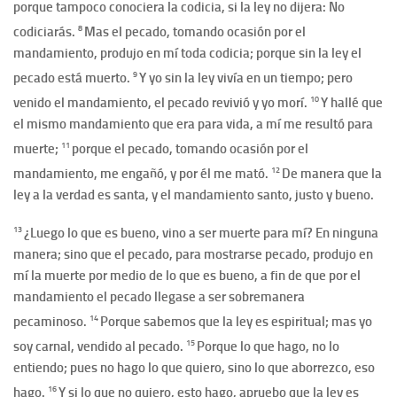
porque tampoco conociera la codicia, si la ley no dijera: No
8
codiciarás.
Mas el pecado, tomando ocasión por el
mandamiento, produjo en mí toda codicia; porque sin la ley el
9
pecado está muerto.
Y yo sin la ley vivía en un tiempo; pero
10
venido el mandamiento, el pecado revivió y yo morí.
Y hallé que
el mismo mandamiento que era para vida, a mí me resultó para
11
muerte;
porque el pecado, tomando ocasión por el
12
mandamiento, me engañó, y por él me mató.
De manera que la
ley a la verdad es santa, y el mandamiento santo, justo y bueno.
13
¿Luego lo que es bueno, vino a ser muerte para mí? En ninguna
manera; sino que el pecado, para mostrarse pecado, produjo en
mí la muerte por medio de lo que es bueno, a fin de que por el
mandamiento el pecado llegase a ser sobremanera
14
pecaminoso.
Porque sabemos que la ley es espiritual; mas yo
15
soy carnal, vendido al pecado.
Porque lo que hago, no lo
entiendo; pues no hago lo que quiero, sino lo que aborrezco, eso
16
hago.
Y si lo que no quiero, esto hago, apruebo que la ley es