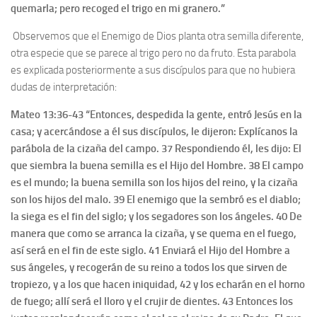
quemarla; pero recoged el trigo en mi granero.”
Observemos que el Enemigo de Dios planta otra semilla diferente,
otra especie que se parece al trigo pero no da fruto. Esta parabola
es explicada posteriormente a sus discípulos para que no hubiera
dudas de interpretación:
Mateo 13:36-43 “Entonces, despedida la gente, entró Jesús en la
casa; y acercándose a él sus discípulos, le dijeron: Explícanos la
parábola de la cizaña del campo. 37 Respondiendo él, les dijo: El
que siembra la buena semilla es el Hijo del Hombre. 38 El campo
es el mundo; la buena semilla son los hijos del reino, y la cizaña
son los hijos del malo. 39 El enemigo que la sembró es el diablo;
la siega es el fin del siglo; y los segadores son los ángeles. 40 De
manera que como se arranca la cizaña, y se quema en el fuego,
así será en el fin de este siglo. 41 Enviará el Hijo del Hombre a
sus ángeles, y recogerán de su reino a todos los que sirven de
tropiezo, y a los que hacen iniquidad, 42 y los echarán en el horno
de fuego; allí será el lloro y el crujir de dientes. 43 Entonces los